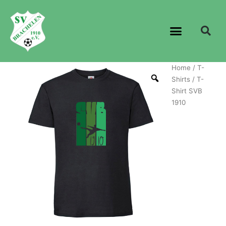
Home
/
T-
Shirts
/ T-
Shirt SVB
1910